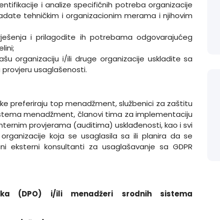
tifikacije i analize specifičnih potreba organizacije
 ovladate tehničkim i organizacionim merama i njihovim
ješenja i prilagodite ih potrebama odgovarajućeg
lini;
šu organizaciju i/ili druge organizacije uskladite sa
 provjeru usaglašenosti.
ke preferiraju top menadžment, službenici za zaštitu
sistema menadžment, članovi tima za implementaciju
 internim provjerama (auditima) usklađenosti, kao i svi
i organizacije koja se usaglasila sa ili planira da se
ni eksterni konsultanti za usaglašavanje sa GDPR
aka (DPO) i/ili menadžeri srodnih sistema