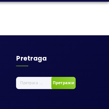
Pretraga
Претрага
за: