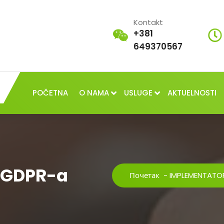
Kontakt
+381
649370567
POČETNA
O NAMA
USLUGE
AKTUELNOSTI
 GDPR-a
Почетак
-
IMPLEMENTATO