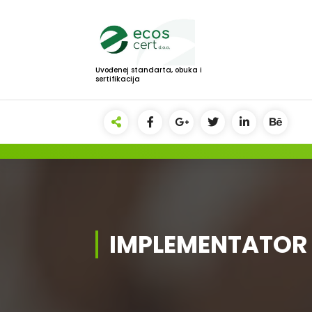
Скочи
на
садржај
Uvođenej standarta, obuka i
sertifikacija
IMPLEMENTATOR