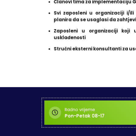
Članovi tima za implementaciju G
Svi zaposleni u organizaciji i/il
planira da se usaglasi da zahtj
Zaposleni u organizaciji koji
usklađenosti
Stručni eksterni konsultanti za 
Radno vrijeme
Pon-Petak 08-17