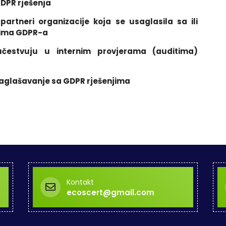
DPR rješenja
i partneri organizacije koja se usaglasila sa ili
evima GDPR-a
 učestvuju u internim provjerama (auditima)
usaglašavanje sa GDPR rješenjima
Kontakt
ecoscert@gmail.com