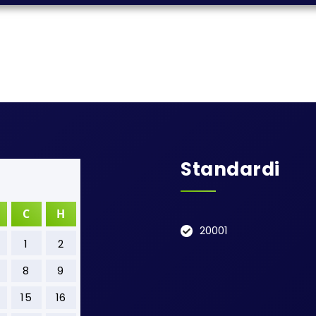
Standardi
С
Н
20001
1
2
8
9
15
16