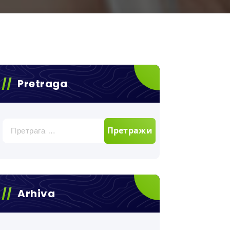
Pretraga
Претрага
за:
Arhiva