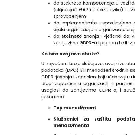
da steknete kompetencije u vezi iden
(uključujući GAP i analize rizika) i
sprovođenjem;
da implementirate uspostavljena r
dijela organizacije ili organizacije u cje
da steknete znanja i vještine da Va
zahtjevima GDPR-a i pripremite ih za
Ko bira ovaj nivo obuke?
U najvećem broju slučajeva, ovaj nivo obu
podataka (DPO) i/ili menadžeri srodnih 
GDPR rješenja i zaposleni koji učestvuju u
drugi zaposleni u organizaciji ili partner
usaglasi da zahtjevima GDPR-a, i struč
rješenjima.
Top menadžment
Službenici za zaštitu podat
menadžmenta