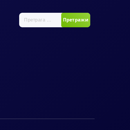
Претрага
за: