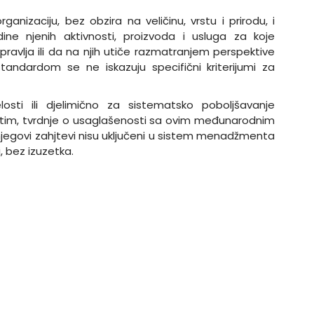
rganizaciju, bez obzira na veličinu, vrstu i prirodu, i
ne njenih aktivnosti, proizvoda i usluga za koje
pravlja ili da na njih utiče razmatranjem perspektive
andardom se ne iskazuju specifični kriterijumi za
losti ili djelimično za sistematsko poboljšavanje
m, tvrdnje o usaglašenosti sa ovim međunarodnim
 njegovi zahjtevi nisu uključeni u sistem menadžmenta
, bez izuzetka.