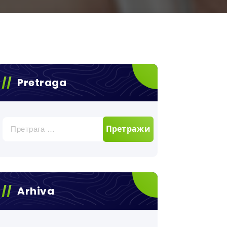
Pretraga
Претрага
за:
Arhiva