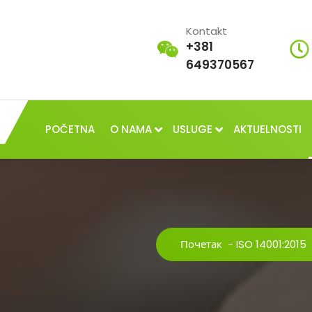
Kontakt
+381
649370567
POČETNA
O NAMA
USLUGE
AKTUELNOSTI
Почетак
-
ISO 14001:2015