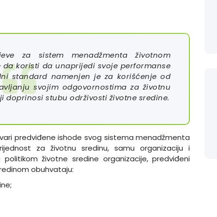
ahtjeve za sistem menadžmenta životnom
 da koristi da unaprijedi svoje performanse
dni standard namenjen je za korišćenje od
ravljanju svojim odgovornostima za životnu
i doprinosi stubu održivosti životne sredine.
ostvari predviđene ishode svog sistema menadžmenta
ijednost za životnu sredinu, samu organizaciju i
politikom životne sredine organizacije, predviđeni
redinom obuhvataju:
ine;