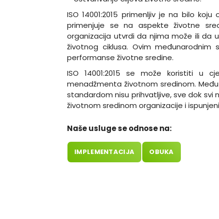
ISO 14001:2015 primenljiv je na bilo koju o
primenjuje se na aspekte životne sredi
organizacija utvrdi da njima može ili da u
životnog ciklusa. Ovim međunarodnim st
performanse životne sredine.
ISO 14001:2015 se može koristiti u cje
menadžmenta životnom sredinom. Međuti
standardom nisu prihvatljive, sve dok svi
životnom sredinom organizacije i ispunjeni
Naše usluge se odnose na:
IMPLEMENTACIJA
OBUKA