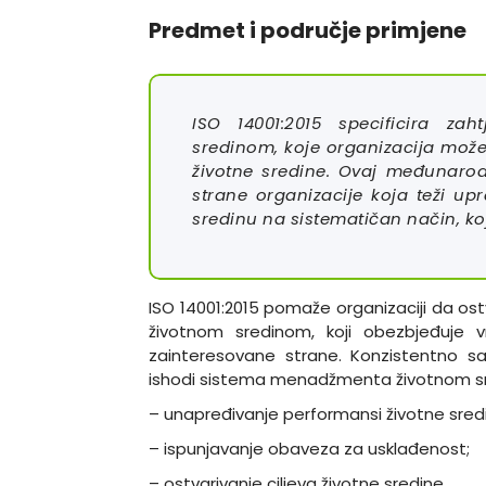
Predmet i područje primjene
ISO 14001:2015 specificira z
sredinom, koje organizacija može
životne sredine. Ovaj međunaro
strane organizacije koja teži up
sredinu na sistematičan način, koj
ISO 14001:2015 pomaže organizaciji da 
životnom sredinom, koji obezbjeđuje vr
zainteresovane strane. Konzistentno sa 
ishodi sistema menadžmenta životnom s
– unapređivanje performansi životne sred
– ispunjavanje obaveza za usklađenost;
– ostvarivanje ciljeva životne sredine.