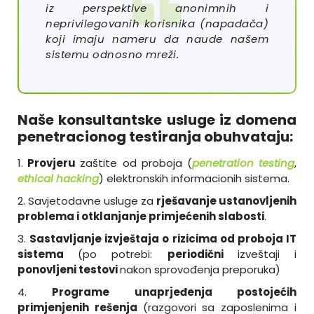
iz perspektive anonimnih i
neprivilegovanih korisnika (napadača)
koji imaju nameru da naude našem
sistemu odnosno mreži.
Naše konsultantske usluge iz domena
penetracionog testiranja obuhvataju:
1.
Provjeru
zaštite od proboja (
penetration testing
,
ethical hacking
) elektronskih informacionih sistema.
2. Savjetodavne usluge za
rješavanje ustanovljenih
problema i otklanjanje primjećenih slabosti
.
3.
Sastavljanje izvještaja o rizicima od proboja IT
sistema
(po potrebi:
periodični
izveštaji i
ponovljeni testovi
nakon sprovođenja preporuka)
4.
Programe unaprjeđenja postojećih
primjenjenih rešenja
(razgovori sa zaposlenima i