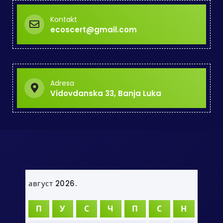
Kontakt
ecoscert@gmail.com
Adresa
Vidovdanska 33, Banja Luka
август 2026.
П
У
С
Ч
П
С
Н