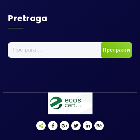
Pretraga
Претрага
за: