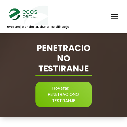
Скочи
на
садржај
Uvođenej standarta, obuka i sertifikacija
PENETRACIO
NO
TESTIRANJE
Почетак
-
PENETRACIONO
TESTIRANJE