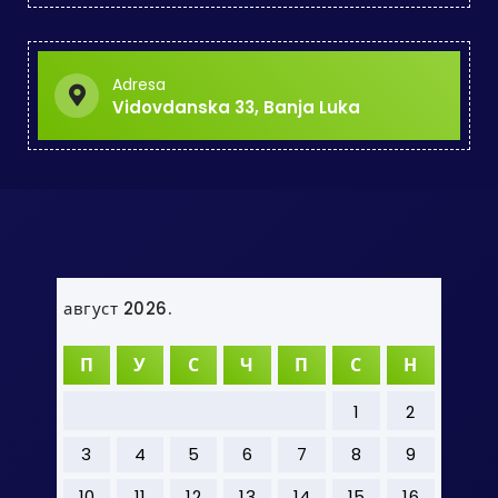
Adresa
Vidovdanska 33, Banja Luka
август 2026.
П
У
С
Ч
П
С
Н
1
2
3
4
5
6
7
8
9
10
11
12
13
14
15
16