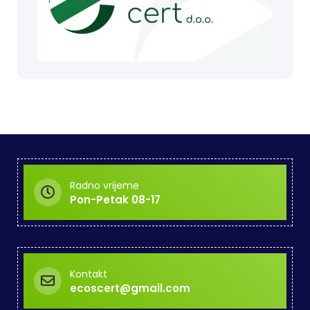
Radno vrijeme
Pon-Petak 08-17
Kontakt
ecoscert@gmail.com