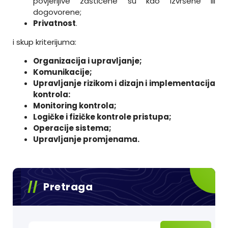
povjerljive zaštićene su kao izvršene ili
dogovorene;
Privatnost
.
i skup kriterijuma:
Organizacija i upravljanje;
Komunikacije;
Upravljanje rizikom i dizajn i implementacija
kontrola:
Monitoring kontrola;
Logičke i fizičke kontrole pristupa;
Operacije sistema;
Upravljanje promjenama.
Pretraga
Претрага