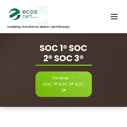
Скочи
на
садржај
Uvođenej standarta, obuka i sertifikacija
SOC 1® SOC
2® SOC 3®
Почетак
-
SOC 1® SOC 2® SOC
3®