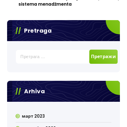
sistema menadžmenta
Pretraga
Претрага
за:
Arhiva
март 2023