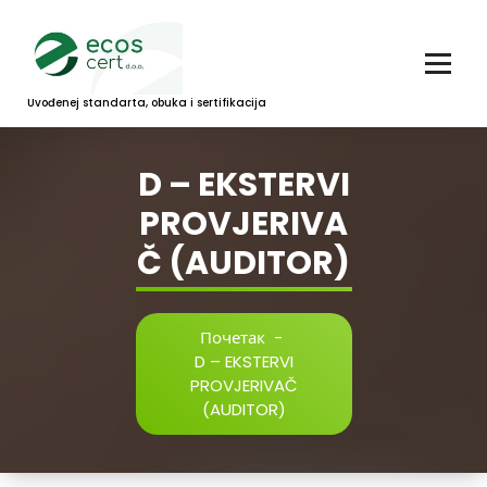
Скочи
на
садржај
Uvođenej standarta, obuka i sertifikacija
D – EKSTERVI
PROVJERIVA
Č (AUDITOR)
Почетак
-
D – EKSTERVI
PROVJERIVAČ
(AUDITOR)