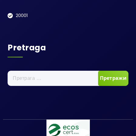
20001
Pretraga
Претрага
за: